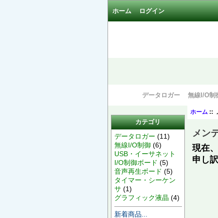
ホーム
ログイン
データロガー
無線I/O制
ホーム
::
カテゴリ
メンテ
データロガー
(11)
無線I/O制御
(6)
現在
USB・イーサネット
申し
I/O制御ボード
(5)
音声再生ボード
(5)
タイマー・シーケン
サ
(1)
グラフィック液晶
(4)
新着商品...